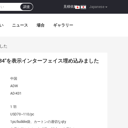
見積依頼
調査
|
Japanese
い
ニュース
場合
ギャラリー
ました
" ~84"を表示インターフェイス埋め込みました
中国
ADW
AD-K01
1 羽
USD70~110/pc
1pc/bubble袋、カートンの適切なqty