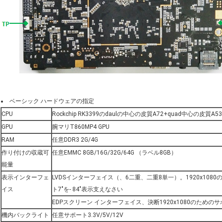
ベーシック ハードウェアの指定
CPU
Rockchip RK3399のdaulの中心の皮質A72+quad中心の皮質A53
GPU
腕マリT860MP4 GPU
RAM
任意DDR3 2G/4G
作り付けの収蔵可
任意EMMC 8GB/16G/32G/64G （ラベル8GB）
能量
表示インターフェ
LVDSインターフェイス（、6二重、二重8単一）。1920x108
イス
ト7"を- 84"表示支えなさい
EDPスクリーン インターフェイス、決断1920x1080のための
機内バックライト
任意サポート3.3V/5V/12V