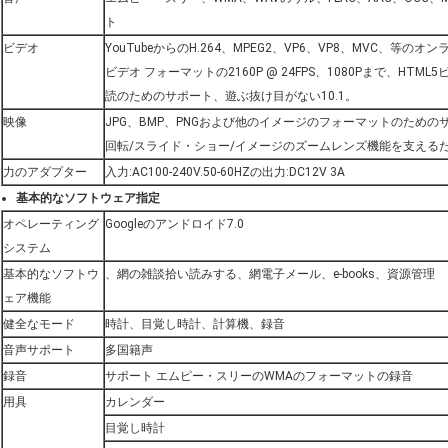
ト
ビデオ
YouTubeからのH.264、MPEG2、VP6、VP8、MVC、等の
ビデオ フォーマットの2160P @ 24FPS、1080Pまで、HTM
読のためのサポート、遊ぶ抜け目がない10.1。
映像
JPG、BMP、PNGおよび他のイメージのフォーマットのため
回転/スライド・ショー/イメージのズームレンズ機能を支える
力のアダプター
入力:AC100-240V.50-60HZの出力:DC12V 3A
基本的なソフトウェア指定
オペレーティング
Googleのアンドロイド7.0
システム
基本的なソフトウ
、網の雑談拾い読みする、網電子メール、e-books、資源管理
ェア機能
健全なモード
時計、目覚し時計、計算機、録音
音声サポート
多国籍声
録音
サポート エムピー・スリーのWMAのフォーマットの録音
用具
カレンダー
目覚し時計