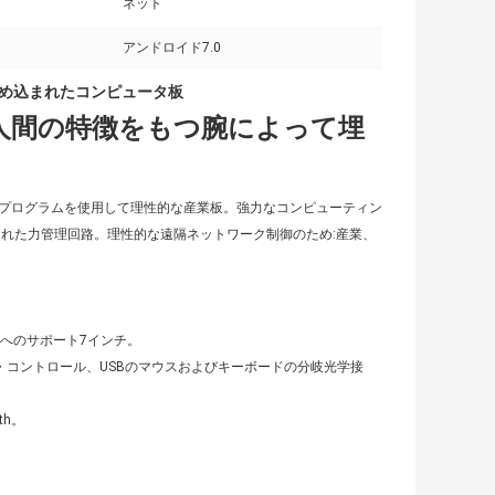
ネット
アンドロイド7.0
0枚の埋め込まれたコンピュータ板
の解決の人間の特徴をもつ腕によって埋
6中心の破片プログラムを使用して理性的な産業板。強力なコンピューティン
められた力管理回路。理性的な遠隔ネットワーク制御のため:産業、
0）へのサポート7インチ。
・コントロール、USBのマウスおよびキーボードの分岐光学接
th。