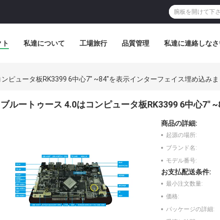
クト
私達について
工場旅行
品質管理
私達に連絡しなさ
コンピュータ板RK3399 6中心7" ~84"を表示インターフェイス埋め込み
ブルートゥース 4.0はコンピュータ板RK3399 6中心7
商品の詳細:
起源の場所:
ブランド名:
モデル番号:
お支払配送条件:
最小注文数量:
価格:
パッケージの詳細: