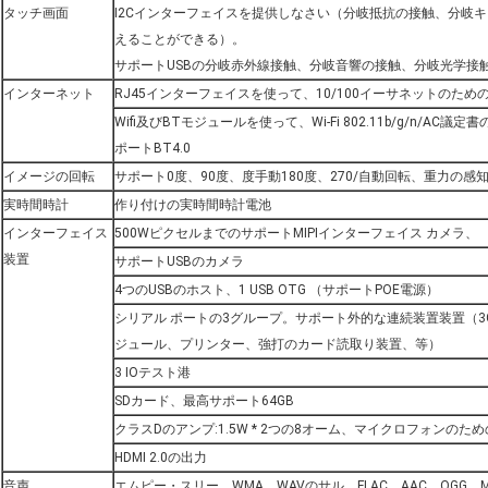
タッチ画面
I2Cインターフェイスを提供しなさい（分岐抵抗の接触、分岐
えることができる）。
サポートUSBの分岐赤外線接触、分岐音響の接触、分岐光学接
インターネット
RJ45インターフェイスを使って、10/100イーサネットのため
Wifi及びBTモジュールを使って、Wi-Fi 802.11b/g/n/AC
ポートBT4.0
イメージの回転
サポート0度、90度、度手動180度、270/自動回転、重力の
実時間時計
作り付けの実時間時計電池
インターフェイス
500WピクセルまでのサポートMIPIインターフェイス カメラ、
装置
サポートUSBのカメラ
4つのUSBのホスト、1 USB OTG （サポートPOE電源）
シリアル ポートの3グループ。サポート外的な連続装置装置（3
ジュール、プリンター、強打のカード読取り装置、等）
3 IOテスト港
SDカード、最高サポート64GB
クラスDのアンプ:1.5W * 2つの8オーム、マイクロフォンのた
HDMI 2.0の出力
音声
エムピー・スリー、WMA、WAVのサル、FLAC、AAC、OGG、M