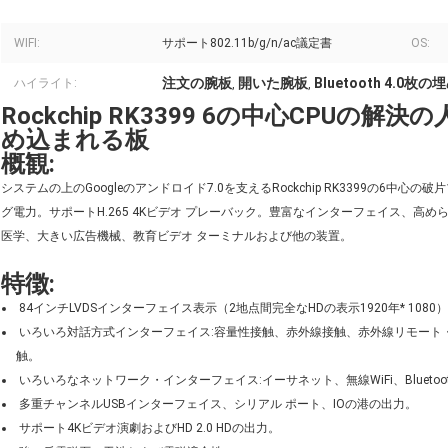
WIFI:
サポート802.11b/g/n/ac議定書
OS:
注文の腕板
開いた腕板
Bluetooth 4.
ハイライト:
,
,
Rockchip RK3399 6の中心CPU
め込まれる板
概観:
システムの上のGoogleのアンドロイド7.0を支えるRockchip RK3399の
グ電力。サポートH.265 4Kビデオ プレーバック。豊富なインターフェイス、高
医学、大きい広告機械、教育ビデオ ターミナルおよび他の装置。
特徴:
84インチLVDSインターフェイス表示（2地点間完全なHDの表示1920年* 108
いろいろ対話方式インターフェイス:容量性接触、赤外線接触、赤外線リモート
触。
いろいろなネットワーク・インターフェイス:イーサネット、無線WiFi、Bluetoo
多重チャンネルUSBインターフェイス、シリアル ポート、IOの港の出力。
サポート4Kビデオ演劇およびHD 2.0 HDの出力。