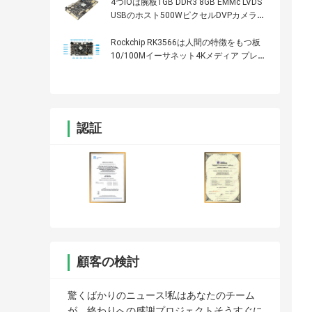
4つIOは腕板1GB DDR3 8GB EMMc LVDS
USBのホスト500WピクセルDVPカメラを
埋め込みました
Rockchip RK3566は人間の特徴をもつ板
10/100Mイーサネット4Kメディア プレイ
ヤー板を埋め込んだ
認証
顧客の検討
驚くばかりのニュース!私はあなたのチーム
が、終わりへの感謝プロジェクトそうすぐに