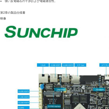
強い反電磁石の干渉および電磁適合性。
第2章の製品仕様書
映像