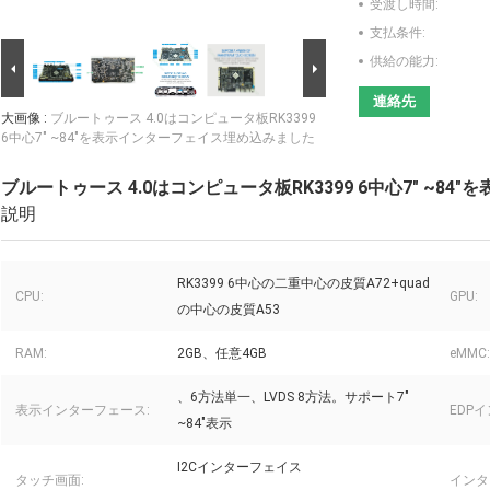
受渡し時間:
支払条件:
供給の能力:
連絡先
大画像 :
ブルートゥース 4.0はコンピュータ板RK3399
6中心7" ~84"を表示インターフェイス埋め込みました
ブルートゥース 4.0はコンピュータ板RK3399 6中心7" ~8
説明
RK3399 6中心の二重中心の皮質A72+quad
CPU:
GPU:
の中心の皮質A53
RAM:
2GB、任意4GB
eMMC:
、6方法単一、LVDS 8方法。サポート7"
表示インターフェース:
EDP
~84"表示
I2Cインターフェイス
タッチ画面:
インタ