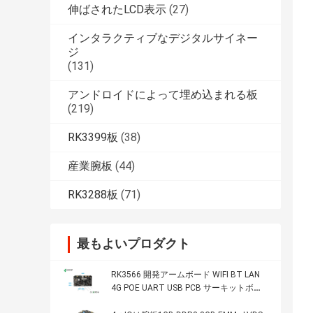
伸ばされたLCD表示
(27)
インタラクティブなデジタルサイネー
ジ
(131)
アンドロイドによって埋め込まれる板
(219)
RK3399板
(38)
産業腕板
(44)
RK3288板
(71)
最もよいプロダクト
RK3566 開発アームボード WIFI BT LAN
4G POE UART USB PCB サーキットボー
ド