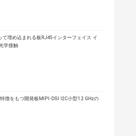
よって埋め込まれる板RJ45インターフェイス イ
ト光学接触
もつ開発板MIPI-DSI I2C小型1.2 GHzの