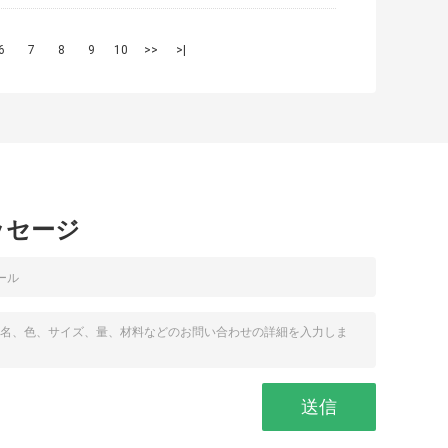
6
7
8
9
10
>>
>|
ッセージ