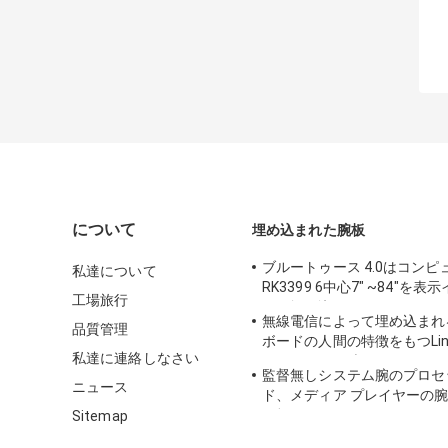
について
埋め込まれた腕板
ブルートゥース 4.0はコンピ
私達について
RK3399 6中心7" ~84"を
工場旅行
イス埋め込みました
無線電信によって埋め込まれ
品質管理
ボードの人間の特徴をもつLinu
私達に連絡しなさい
UART LVDSの表示インター
監督無しシステム腕のプロセ
ニュース
ド、メディア プレイヤーの
タ板
Sitemap