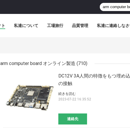
クト
私達について
工場旅行
品質管理
私達に連絡しなさ
arm computer board オンライン製造
(710)
DC12V 3A人間の特徴をもつ埋め込ま
の接触
続きを読む
2023-07-22 16:35:52
連絡先