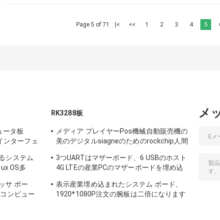
Page 5 of 71
|<
<<
1
2
3
4
5
メ
RK3288板
ュータ板
メディア プレイヤーPos機械自動販売機の
表示インターフェ
美のデジタルsiagneのためのrockchip人間
の特徴をもつRk3288 RK3399のマザーボ
るシステム
3つUARTはマザーボード、6 USBのホスト
ード
x OS多
4G LTEの産業PCのマザーボードを埋め込
フェイス
みました
ッサ ボー
表示産業埋め込まれたシステム ボード、
腕コンピュー
1920*1080P注文の腕板は二倍になります