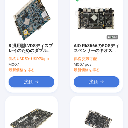
8 汎用型LVDSディスプ
AIO Rk3566のPOSディ
レイのためのダブル
スペンサーのキオスク
Android開発ボード 7イ
のデジタル表記のため
価格:
USD50~USD70/pc
価格:
交渉可能
ンチから84インチ
の人間の特徴をもつ開
MOQ:
1
MOQ:
1pcs
発板USB3.0 RS232
最新価格を得る
最新価格を得る
接触
接触
家
プロダクト
私達について