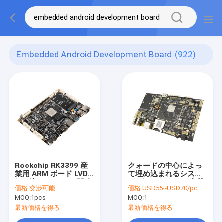
Embedded Android Development Board
(922)
Rockchip RK3399 産
クォードの中心によっ
業用 ARM ボード LVDS
て埋め込まれるシステ
組み込み Android 開発
ム ボード、OTAの産業
価格:
交渉可能
価格:
USD55~USD70/pc
ボード
埋め込まれた人間の特
MOQ:
1pcs
MOQ:
1
徴をもつLinux板
最新価格を得る
最新価格を得る