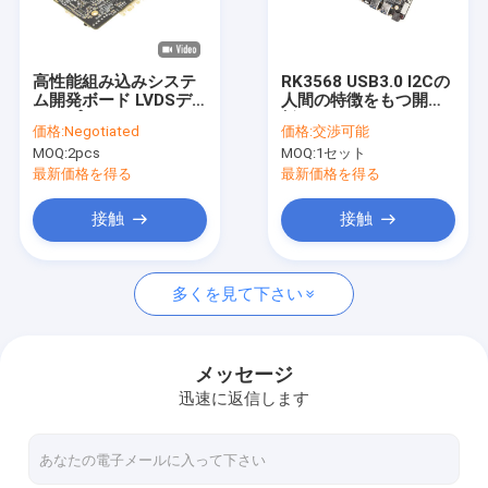
工場旅行
品質管理
高性能組み込みシステ
RK3568 USB3.0 I2Cの
ム開発ボード LVDSデ
人間の特徴をもつ開発
私達に連絡しなさい
ィスプレイインターフ
板WIFI BT 4G PCIEメ
価格:
Negotiated
価格:
交渉可能
ェースとDC12V電源
ディア プレイヤーのマ
MOQ:
2pcs
MOQ:
1セット
ザーボード
ニュース
最新価格を得る
最新価格を得る
場合
接触
接触
Gallery
多くを見て下さい
埋め込まれたシステム ボード
メッセージ
迅速に返信します
埋め込まれた腕板
埋め込まれたLinux板