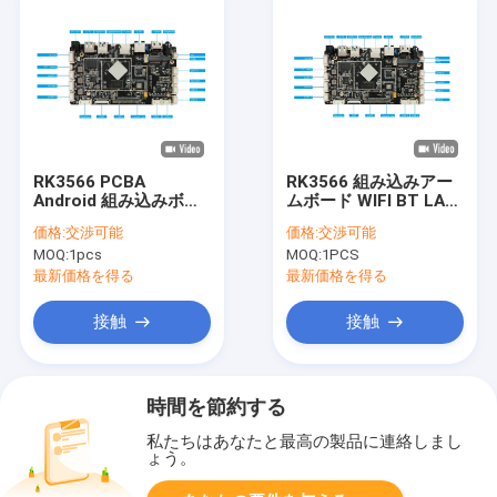
RK3566 PCBA
RK3566 組み込みアー
Android 組み込みボー
ムボード WIFI BT LAN
ド WIFI BT LAN 4G
4G POE UART USB ア
価格:
交渉可能
価格:
交渉可能
POE Android 開発ボー
ンドロイド開発ボード
MOQ:
1pcs
MOQ:
1PCS
ド付き
最新価格を得る
最新価格を得る
接触
接触
時間を節約する
私たちはあなたと最高の製品に連絡しまし
ょう。