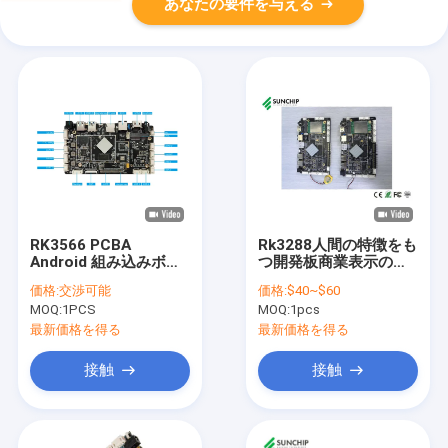
あなたの要件を与える
RK3566 PCBA
Rk3288人間の特徴をも
Android 組み込みボー
つ開発板商業表示のた
ド WIFI BT LAN 4G
めの2G + 16G/4G +
価格:
交渉可能
価格:
$40~$60
POE Android 開発ボー
32G運転者
MOQ:
1PCS
MOQ:
1pcs
ド付き
最新価格を得る
最新価格を得る
接触
接触