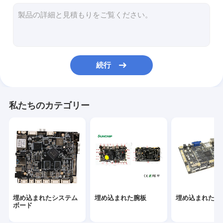
商業タブレットのPC
メディア プレイヤー
伸ばされたLCD表示
続行
インタラクティブなデジタルサイネージ
アンドロイドによって埋め込まれる板
私たちのカテゴリー
RK3399板
産業腕板
RK3288板
埋め込まれたシステム
埋め込まれた腕板
埋め込まれたLin
ボード