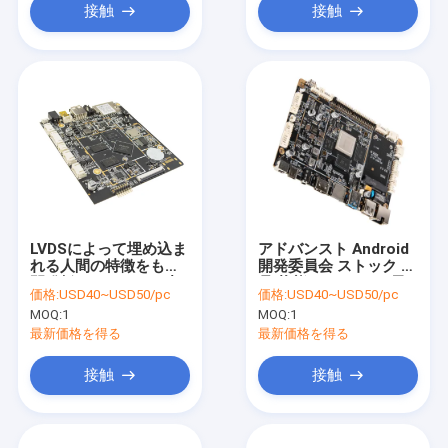
接触
接触
LVDSによって埋め込ま
アドバンスト Android
れる人間の特徴をもつ
開発委員会 ストック 製
開発板MIPI-DSI I2C小
品 状態 スクリーン 電
価格:
USD40~USD50/pc
価格:
USD40~USD50/pc
型1.2 GHzの高性能
圧 サポート
MOQ:
1
MOQ:
1
3.3V/5V/12V オプショ
ン
最新価格を得る
最新価格を得る
接触
接触