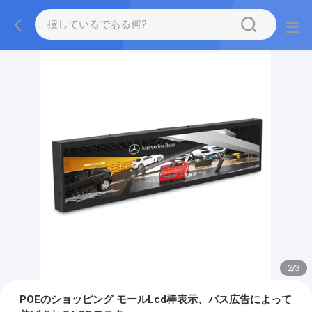
2
/
3
POEのショッピング モールLcd棒表示、バス広告によって