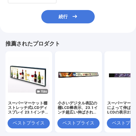
続行
推薦されたプロダクト
スーパーマーケット棚
小さいデジタル表記の
スーパーマーケ
ストレッチ式LCDディ
棚LCD棒表示、23.1イ
によって伸ばさ
スプレイ 23.1インチ
ンチ超広い伸ばされた
LCDの表示23.
サポート 4G LTG AND
表示
のパネルIPS
POE
1920*158の決
ベストプライス
ベストプライス
ベストプラ