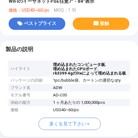
WIFIのイーサネットPoE任意7" - 84"表示
価格：USD40~60/pc
MOQ：1 羽
ベストプライス
接触
製品の説明
,
埋め込まれたコンピュータ板
ハイライト
,
埋め込まれたCPUボード
rk3399 4gのlteによって埋め込まれる板
パッケージの詳細
1pc/bubble袋、カートンの適切なqty
ブランド名
ADW
モデル番号
AD-C05
供給の能力
1 ヶ月あたりの 1,000,000pcs
価格
USD40~60/pc
多くを見て下さい