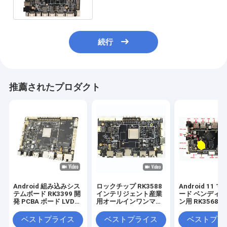
示
続行
推薦されたプロダクト
Android 組み込みシス
ロックチップ RK3588
Android 11 
テムボード RK3399 開
インテリジェント産業
ード ベンディ
発 PCBA ボード LVDS
用オールインワンマシ
ン用 RK3568
EDP HD 2.4G 5G WiFi
ンのための複数のイン
みシステムボー
1000M LAN
ターフェースとインベ
ベストプライス
ベストプライス
ベストプラ
ドボードシステム