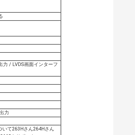
る
力 / LVDS画面インターフ
の出力
H について263Hさん264Hさん