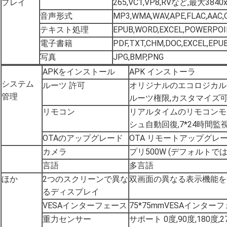
プレイ
265,VC1,VP8,RVなど,最大38
音声形式
MP3,WMA,WAV,APE,FLAC,AAC
テキスト処理
EPUB,WORD,EXCEL,POWERPO
電子書籍
PDF,TXT,CHM,DOC,EXCEL,EPUB
写真
JPG,BMP,PNG
APKをインストール
APK インストーラ
システム
ルーツ 許可
オリジナルのエコロジカルなA
管理
ルーツ権限,カスタマイズ
リモコン
リアルタイムのリモコンモ
シュ自動回復,7*24時間監
OTAのアップグレード
OTA リモートアップグレ
カメラ
プリ500W (デフォルトで
言語
多言語
ほか
2つのスクリーンで異な
双画面の異なる表示機能をサ
るディスプレイ
VESAインターフェース
75*75mmVESAインタ
重力センサー
サポート 0度,90度,180度,