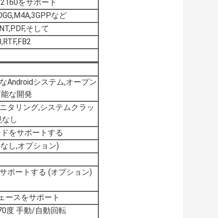
40x2160をサポート
,OGG,M4A,3GPPなど
INT,PDF,そして
,RTF,FB2
ndroidシステム,オープン
可能な開発
ニタリング,システムクラッ
視なし
ードをサポートする
はなし,オプション)
ポートする (オプション)
ーフェースをサポート
270度 手動/自動回転