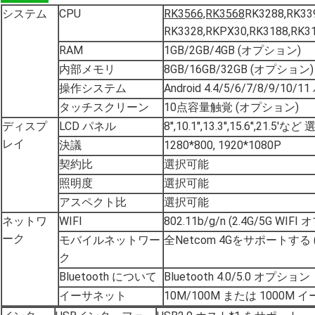
システム
CPU
RK3566,RK3568
RK3288,RK33
RK3328,RKPX30,RK3188,RK
RAM
1GB/2GB/4GB (オプション)
内部メモリ
8GB/16GB/32GB (オプション)
操作システム
Android 4.4/5/6/7/8/9/10
タッチスクリーン
10点容量触覚 (オプション)
ディスプ
LCD パネル
8'',10.1'',13.3'',15.6'',21.5'
レイ
決議
1280*800, 1920*1080P
契約比
選択可能
照明度
選択可能
アスペクト比
選択可能
ネットワ
WIFI
802.11b/g/n (2.4G/5G WIF
ーク
モバイルネットワー
全Netcom 4Gをサポートする
ク
Bluetooth について
Bluetooth 4.0/5.0 オプション
イーサネット
10M/100M または 1000