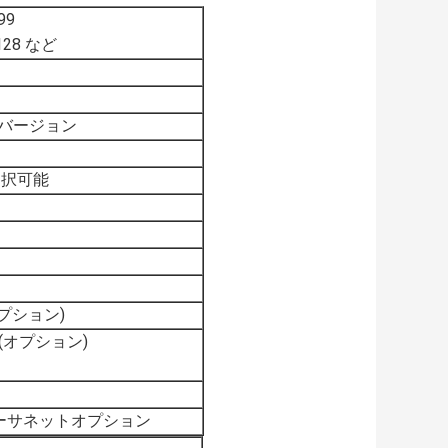
99
3128 など
/11 バージョン
など 選択可能
I オプション)
 (オプション)
M イーサネットオプション