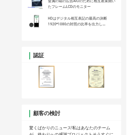
金属の箱の広告AIOのために相互産業開い
たフレームLCDのモニター
HDはデジタル相互表記の最高の決断
1920*1080の対照の比率を出力し
た:3000:1
認証
顧客の検討
驚くばかりのニュース!私はあなたのチーム
が、終わりへの感謝プロジェクトそうすぐに