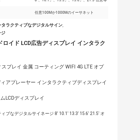
:
8"、10.1」、13.3」、15.6」、21.5"任意等
任意100Mか1000Mのイーサネット
Eインタラクティブなデジタルサイン
,
ージ
アンドロイド LCD広告ディスプレイ インタラク
イ 金属 コーティング WIFI 4G LTE オプ
ディアプレーヤー インタラクティブディスプレイ
ムLCDディスプレイ
イネージ 8' 10.1' 13.3' 15.6' 21.5' オ