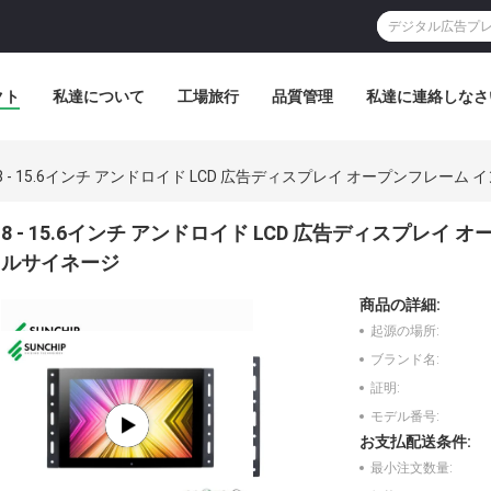
クト
私達について
工場旅行
品質管理
私達に連絡しなさ
8 - 15.6インチ アンドロイド LCD 広告ディスプレイ オープンフレ
8 - 15.6インチ アンドロイド LCD 広告ディスプレ
ルサイネージ
商品の詳細:
起源の場所:
ブランド名:
証明:
モデル番号:
お支払配送条件:
最小注文数量: