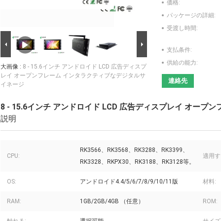
価格:
パッケージの詳細:
受渡し時間:
支払条件:
供給の能力:
大画像 :
8 - 15.6インチ アンドロイド LCD 広告ディスプ
レイ オープンフレーム インタラクティブなデジタルサ
連絡先
イネージ
8 - 15.6インチ アンドロイド LCD 広告ディスプレイ オ
説明
RK3566、RK3568、RK3288、RK3399、
CPU:
適用す
RK3328、RKPX30、RK3188、RK3128等。
OS:
アンドロイド4.4/5/6/7/8/9/10/11版
材料:
RAM:
1GB/2GB/4GB （任意）
ROM: