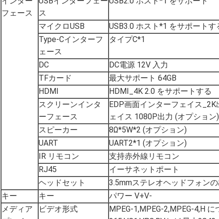
インター
USBインターフェー
USB2.0 ホスト*1 をサポート
フェース
ス
マイクロUSB
USB3.0 ホスト*1 をサポートす
Type-Cインターフ
タイプC*1
ェース
DC
DC電源 12V 入力
TFカード
最大サポート 64GB
HDMI
HDMI_4K 2.0 をサポートする
スクリーンインタ
EDP画面インターフェイス_2K出
ーフェース
ェイス 1080P出力 (オプション)
スピーカー
8Ω*5W*2 (オプション)
UART
UART2*1 (オプション)
IR リモコン
支持赤外線リモコン
RJ45
イーサネットポート
ヘッドセット
3.5mmステレオヘッドフォン
キー
キー
パワー V+V-
メディア
ビデオ形式
MPEG-1,MPEG-2,MPEG-4,