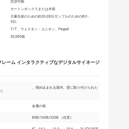
交渉可能
カートンボックスまたは木箱
大量生産のための約20-28日;サンプルのための約1-
3日;
T/T、ウェスタン・ユニオン、Paypal
30,000個
ープンフレーム インタラクティブなデジタルサイネージ
、埋め込まれる屋内、壁に取り付けられた
る:
金属の箱
8GB/16GB/32GB （任意）