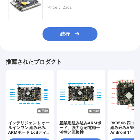
アンドロイドボード 2GB RAM
Price： 2pcs
続行
推薦されたプロダクト
インテリジェント オー
産業用組み込みARMボ
RK3566 四コ
ルインワン 組み込み
ード、強力な耐電磁干
組み込みARM
ARMボード Lcdディス
渉性と互換性
Android 11 
プレイデバイスの安定
リッチ インタ