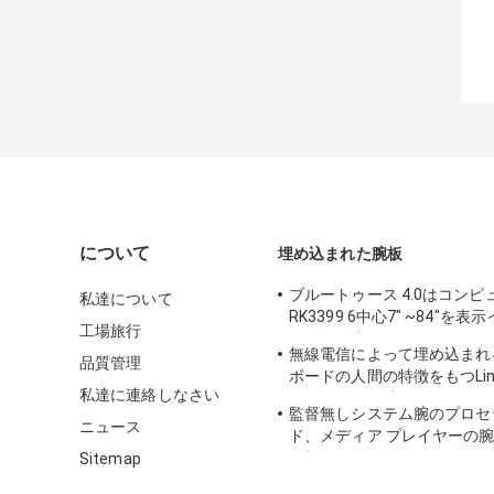
について
埋め込まれた腕板
ブルートゥース 4.0はコンピ
私達について
RK3399 6中心7" ~84"を
工場旅行
イス埋め込みました
無線電信によって埋め込まれ
品質管理
ボードの人間の特徴をもつLinu
私達に連絡しなさい
UART LVDSの表示インター
監督無しシステム腕のプロセ
ニュース
ド、メディア プレイヤーの
タ板
Sitemap