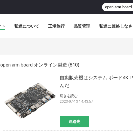
クト
私達について
工場旅行
品質管理
私達に連絡しなさ
open arm board オンライン製造
(810)
自動販売機はシステム ボード4K L
んだ
続きを読む
2023-07-13 14:43:57
連絡先