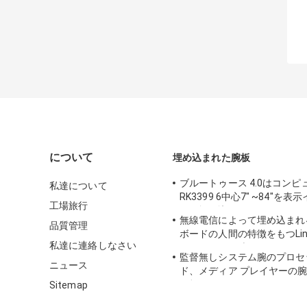
について
埋め込まれた腕板
ブルートゥース 4.0はコンピ
私達について
RK3399 6中心7" ~84"を
工場旅行
イス埋め込みました
無線電信によって埋め込まれ
品質管理
ボードの人間の特徴をもつLinu
私達に連絡しなさい
UART LVDSの表示インター
監督無しシステム腕のプロセ
ニュース
ド、メディア プレイヤーの
タ板
Sitemap