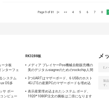
Page 9 of 81
|<
<<
4
5
6
7
8
メ
RK3288板
ュータ板
メディア プレイヤーPos機械自動販売機の
表示インターフェ
美のデジタルsiagneのためのrockchip人間
の特徴をもつRk3288 RK3399のマザーボ
るシステム
3つUARTはマザーボード、6 USBのホスト
ード
x OS多
4G LTEの産業PCのマザーボードを埋め込
フェイス
みました
ッサ ボー
表示産業埋め込まれたシステム ボード、
腕コンピュー
1920*1080P注文の腕板は二倍になります