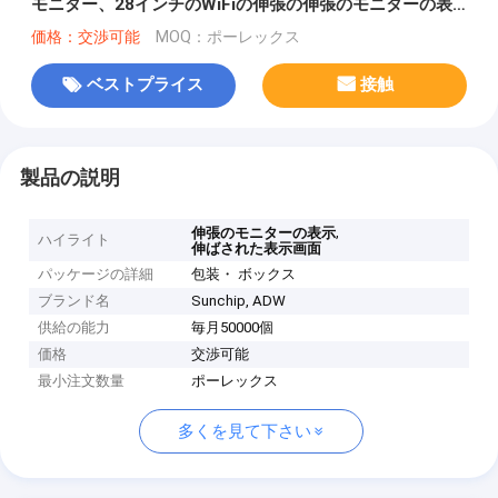
モニター、28インチのWiFiの伸張の伸張のモニターの表
示
価格：交渉可能
MOQ：ポーレックス
ベストプライス
接触
製品の説明
,
伸張のモニターの表示
ハイライト
伸ばされた表示画面
パッケージの詳細
包装・ ボックス
ブランド名
Sunchip, ADW
供給の能力
毎月50000個
価格
交渉可能
最小注文数量
ポーレックス
多くを見て下さい