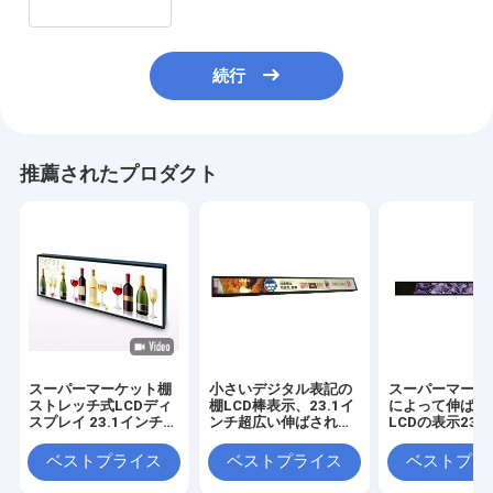
続行
推薦されたプロダクト
スーパーマーケット棚
小さいデジタル表記の
スーパーマーケ
ストレッチ式LCDディ
棚LCD棒表示、23.1イ
によって伸ばさ
スプレイ 23.1インチ
ンチ超広い伸ばされた
LCDの表示23.
サポート 4G LTG AND
表示
のパネルIPS
POE
1920*158の決
ベストプライス
ベストプライス
ベストプラ