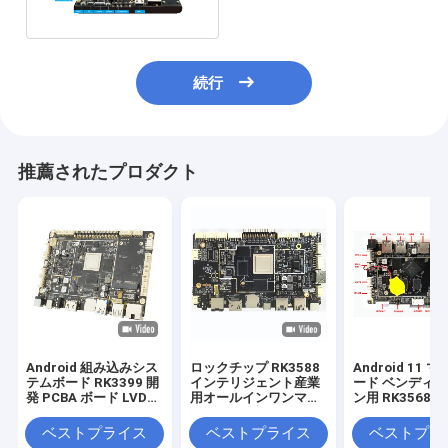
続行
推薦されたプロダクト
Android 組み込みシス
ロックチップ RK3588
Android 11 
テムボード RK3399 開
インテリジェント産業
ード ベンディ
発 PCBA ボード LVDS
用オールインワンマシ
ン用 RK3568
EDP HD 2.4G 5G WiFi
ンのための複数のイン
みシステムボー
1000M LAN
ターフェースとインベ
ベストプライス
ベストプライス
ベストプラ
ドボードシステム