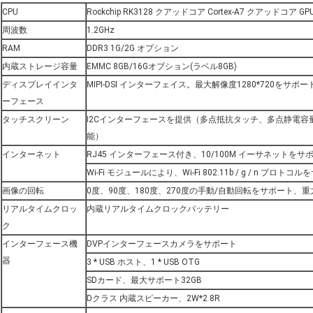
CPU
Rockchip RK3128 クアッドコア Cortex-A7 クアッドコア GPU 
周波数
1.2GHz
RAM
DDR3 1G/2G オプション
内蔵ストレージ容量
EMMC 8GB/16Gオプション(ラベル8GB)
ディスプレイインタ
MIPI-DSI インターフェイス。最大解像度1280*720をサポ
ーフェース
タッチスクリーン
I2Cインターフェースを提供（多点抵抗タッチ、多点静電容
能）
インターネット
RJ45 インターフェース付き、10/100M イーサネットをサ
Wi-Fi モジュールにより、Wi-Fi 802.11b / g / n プロトコ
画像の回転
0度、90度、180度、270度の手動/自動回転をサポート、
リアルタイムクロッ
内蔵リアルタイムクロックバッテリー
ク
インターフェース機
DVPインターフェースカメラをサポート
器
3 * USB ホスト、1 * USB OTG
SDカード、最大サポート32GB
Dクラス 内蔵スピーカー、2W*2 8R