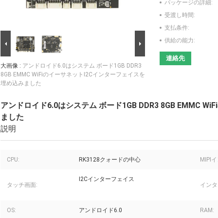
パッケージの詳細:
受渡し時間:
支払条件:
供給の能力:
連絡先
大画像 :
アンドロイド6.0はシステム ボード1GB DDR3
8GB EMMC WiFiのイーサネットI2Cインターフェイスを
埋め込みました
アンドロイド6.0はシステム ボード1GB DDR3 8GB EMMC
ました
説明
CPU:
RK3128クォードの中心
MIP
I2Cインターフェイス
タッチ画面:
インタ
OS:
アンドロイド6.0
RAM: