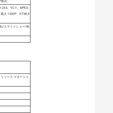
PP形式
.264、VC-1、MPEG-
最大 1080P、HTML5
転/スライドショー/画
、リソース マネージャ