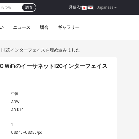
見積依頼
調査
|
Japanese
い
ニュース
場合
ギャラリー
ーサネットI2Cインターフェイスを埋め込みました
MMC WiFiのイーサネットI2Cインターフェイス
中国
ADW
AD-K10
1
USD40~USD50/pc