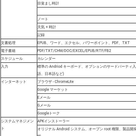
目覚まし時計
ノート
天気 + 時計
記録
文書処理
EPUB、ワード、エクセル、パワーポイント、PDF、TXT
電子書籍
PDF/TXT/CHM/DOC/EXCEL/EPUB/RTF/FB2
スケジュール
カレンダー
入力
標準の Andriod キーボード、オプションのサードパーティ
語、日本語など)
インターネット
ブラウザ - ChromeLite
Google マーケット
Eメール
Gメール
Googleトーク
システムマネジメン
APKインストーラー
ト
オリジナル Android システム、オープン root 権限、製