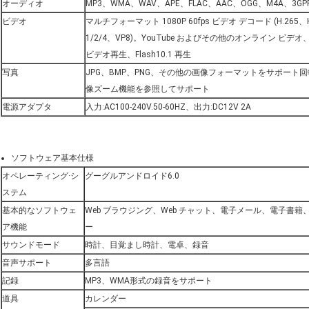
オーディオ
MP3、WMA、WAV、APE、FLAC、AAC、OGG、M4A、3G
ビデオ
マルチフォーマット 1080P 60fps ビデオ デコード (H.265、H
1/2/4、VP8)。YouTube およびその他のオンライン ビデオ、
ビデオ再生、Flash10.1 再生
写真
JPG、BMP、PNG、その他の画像フォーマットをサポート回
像ズーム機能を参照してサポート
電源アダプタ
入力:AC100-240V.50-60HZ、出力:DC12V 2A
ソフトウェア基本仕様
オペレーティング·シ
グーグルアンドロイド6.0
ステム
基本的なソフトウェ
Web ブラウジング、Web チャット、電子メール、電子書籍
ア機能
ー
サウンドモード
時計、目覚まし時計、電卓、録音
音声サポート
多言語
記録
MP3、WMA形式の録音をサポート
道具
カレンダー