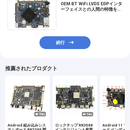
OEM BT WiFi LVDS EDPインタ
ーフェイスとの人間の特徴をも
つシステム マザーボード
Rockship RK3399
続行
推薦されたプロダクト
Android 組み込みシス
ロックチップ RK3588
Android 11 
テムボード RK3399 開
インテリジェント産業
ード ベンディ