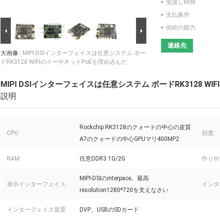
受渡し時間:
支払条件:
供給の能力:
連絡先
大画像 :
MIPI DSIインターフェイスは任意システム ボー
ドRK3128 WIFIのイーサネットPoEを埋め込んだ
MIPI DSIインターフェイスは任意システム ボードRK3128 W
説明
Rockchip RK3128のクォードの中心の皮質
CPU:
頻度:
A7のクォードの中心GPUマリ400MP2
RAM:
任意DDR3 1G/2G
作り付
MIPI-DSIのinterpace。最高
表示インターフェイス:
インタ
resolution1280*720を支えなさい
インターフェイス装置:
DVP、USBのSDカード