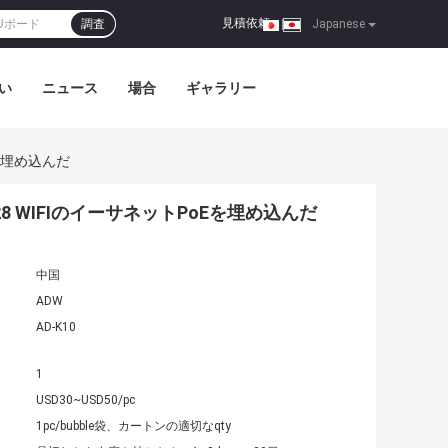
見積依頼
調査
|
Japanese
い
ニュース
場合
ギャラリー
Eを埋め込んだ
28 WIFIのイーサネットPoEを埋め込んだ
中国
ADW
AD-K10
1
USD30~USD50/pc
1pc/bubble袋、カートンの適切なqty