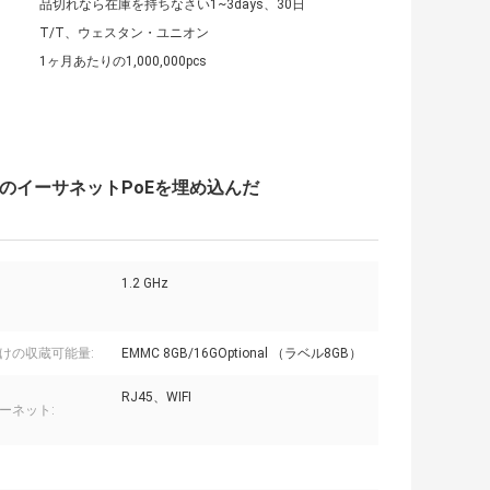
品切れなら在庫を持ちなさい1~3days、30日
T/T、ウェスタン・ユニオン
1ヶ月あたりの1,000,000pcs
IFIのイーサネットPoEを埋め込んだ
1.2 GHz
けの収蔵可能量:
EMMC 8GB/16GOptional （ラベル8GB）
RJ45、WIFI
ーネット: