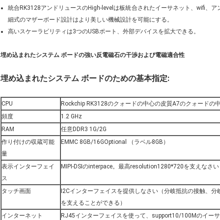
統合RK3128アンドリュースのHigh-levelは板統合されたイーサネット、wi
細式のマザーボード設計はより美しい機械設計を可能にする。
高いスケーラビリティは3つのUSBポート、外部デバイスを拡大できる。
埋め込まれたシステム ボードの強い反電磁石の干渉および電磁適合性
埋め込まれたシステム ボードのための基本指定:
CPU
Rockchip RK3128のクォードの中心の皮質A7のクォードの中
頻度
1.2 GHz
RAM
任意DDR3 1G/2G
作り付けの収蔵可能
EMMC 8GB/16GOptional （ラベル8GB）
量
表示インターフェイ
MIPI-DSIのinterpace。最高resolution1280*720を支えなさい
ス
タッチ画面
I2Cインターフェイスを提供しなさい（分岐抵抗の接触、分
を支えることができる）
インターネット
RJ45インターフェイスを使って、support10/100Mのイー