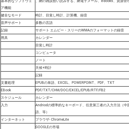
基本的なソフトウェ
、網の雑談拾い読みする、網電子メール、e-books、資源管
ア機能
健全なモード
時計、目覚し時計、計算機、録音
音声サポート
多数の言語
記録
サポート エムピー・スリーのWMAのフォーマットの録音
用具
カレンダー
目覚し時計
コンピュータ
ノート
天候+時計
記録
文書処理
EPUBの単語、EXCEL、POWERPOINT、PDF、TXT
EBook
PDF/TXT/CHM/DOC/EXCEL/EPUB/RTF/FB2
スケジュール
カレンダー
入力
Andriodの標準的なキーボード、任意第三者の入力方法（
語、等）
インターネット
ブラウザ- ChromeLite
GOOGLEの市場