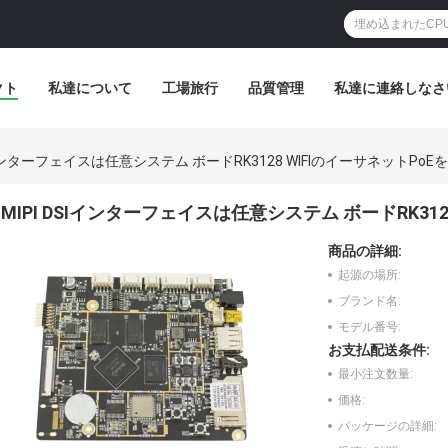
クト
私達について
工場旅行
品質管理
私達に連絡しなさ
SIインターフェイスは任意システム ボードRK3128 WIFIのイーサネットPo
MIPI DSIインターフェイスは任意システム ボードRK31
商品の詳細:
起源の場所:
ブランド名:
モデル番号:
お支払配送条件:
最小注文数量:
価格:
パッケージの詳細: