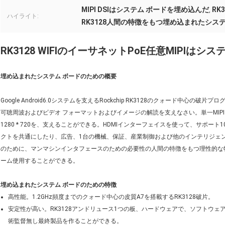
MIPI DSIはシステム ボードを埋め込んだ
RK
,
ハイライト:
RK3128人間の特徴をもつ埋め込まれたシステ
RK3128 WIFIのイーサネットPoE任意MIPIは
埋め込まれたシステム ボードのための概要
Google Android6.0システムを支えるRockchip RK3128のクォード中心
可聴周波およびビデオ フォーマットおよびイメージの解読を支えなさい。単一MIP
1280 * 720を、支えることができる。HDMIインターフェイスを使って、サポー
クトを共通にしたり、広告、1台の機械、保証、産業制御および他のインテリジェ
のために、マンマシンインタフェースのための必要性の人間の特徴をもつ理性的な
ーム使用することができる。
埋め込まれたシステム ボードのための特徴
高性能。1.2GHz頻度までのクォード中心の皮質A7を搭載するRK3128破片。
安定性が高い。RK3128アンドリュース1つの板、ハードウェアで、ソフトウェア
術監督無し最終製品を作ることができる。