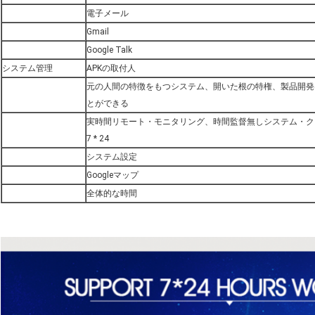
電子メール
Gmail
Google Talk
システム管理
APKの取付人
元の人間の特徴をもつシステム、開いた根の特権、製品開発
とができる
実時間リモート・モニタリング、時間監督無しシステム・ク
7 * 24
システム設定
Googleマップ
全体的な時間