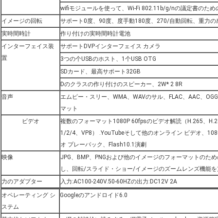
wifiモジュールを使って、Wi-Fi 802.11b/g/nの議定書の
イメージの回転
サポート0度、90度、度手動180度、270/自動回転、重力
実時間時計
作り付けの実時間時計電池
インターフェイス装
サポートDVPインターフェイス カメラ
置
3つの个USBのホスト、1个USB OTG
SDカード、最高サポート32GB
Dのクラスの作り付けのスピーカー、2W* 2 8R
音声
エムピー・スリー、WMA、WAVのサル、FLAC、AAC、OGG
マット
ビデオ
複数のフォーマット1080P 60fpsのビデオ解読（H.265、H.26
1/2/4、VP8） .YouTubeそして他のオンライン ビデオ、10
オ プレーバック、Flash10.1演劇
映像
JPG、BMP、PNGおよび他のイメージのフォーマットのた
し、回転/スライド・ショー/イメージのズームレンズ機能
力のアダプター
入力:AC100-240V.50-60HZの出力:DC12V 2A
オペレーティング シ
Googleのアンドロイド6.0
ステム