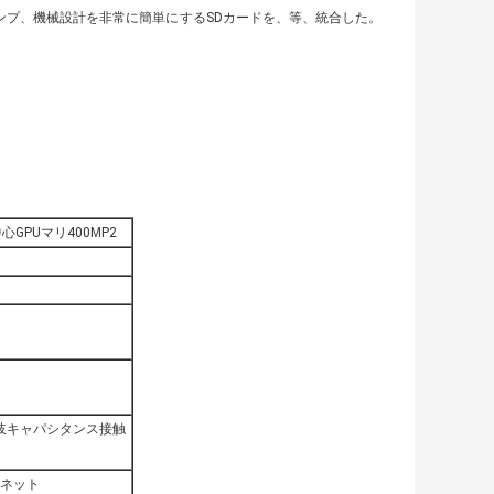
fi、アンプ、機械設計を非常に簡単にするSDカードを、等、統合した。
心GPUマリ400MP2
岐キャパシタンス接触
サネット